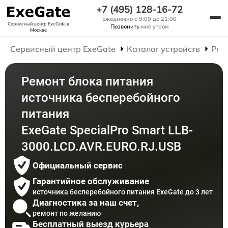
+7 (495) 128-16-72
Ежедневно с 9:00 до 21:00
Сервисный центр ExeGate
в
Позвонить
мне утром
Москве
Сервисный центр ExeGate
Каталог устройств
Рем
Ремонт блока питания
источника бесперебойного
питания
ExeGate SpecialPro Smart LLB-
3000.LCD.AVR.EURO.RJ.USB
Официальный сервис
Гарантийное обслуживание
источника бесперебойного питания ExeGate до 3 лет
Диагностика за наш счет,
ремонт по желанию
Бесплатный выезд курьера