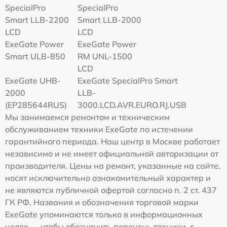
SpecialPro
SpecialPro
Smart LLB-2200
Smart LLB-2000
LCD
LCD
ExeGate Power
ExeGate Power
Smart ULB-850
RM UNL-1500
LCD
ExeGate UHB-
ExeGate SpecialPro Smart
2000
LLB-
(EP285644RUS)
3000.LCD.AVR.EURO.RJ.USB
Мы занимаемся ремонтом и техническим
обслуживанием техники ExeGate по истечении
гарантийного периода. Наш центр в Москве работает
независимо и не имеет официальной авторизации от
производителя. Цены на ремонт, указанные на сайте,
носят исключительно ознакомительный характер и
не являются публичной офертой согласно п. 2 ст. 437
ГК РФ. Названия и обозначения торговой марки
ExeGate упоминаются только в информационных
целях — чтобы обозначить перечень техники, с