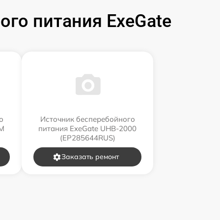
го питания ExeGate
о
Источник бесперебойного
RM
питания ExeGate UHB-2000
(EP285644RUS)
Заказать ремонт