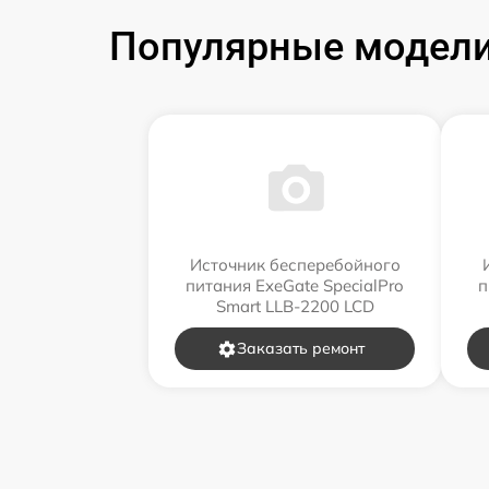
Популярные модели
Источник бесперебойного
питания ExeGate SpecialPro
п
Smart LLB-2200 LCD
Заказать ремонт