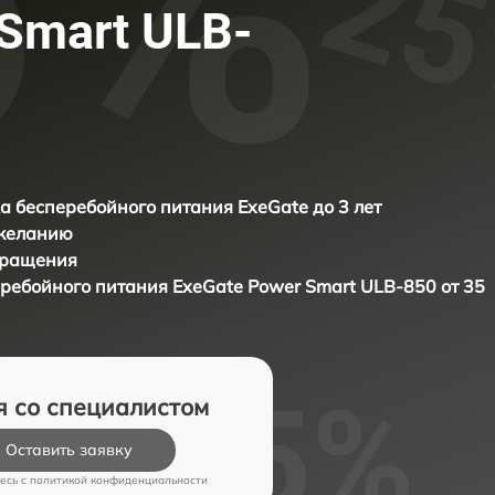
Smart ULB-
а бесперебойного питания ExeGate до 3 лет
 желанию
бращения
еребойного питания
ExeGate Power Smart ULB-850 от 35
я со специалистом
Оставить заявку
есь c
политикой конфиденциальности