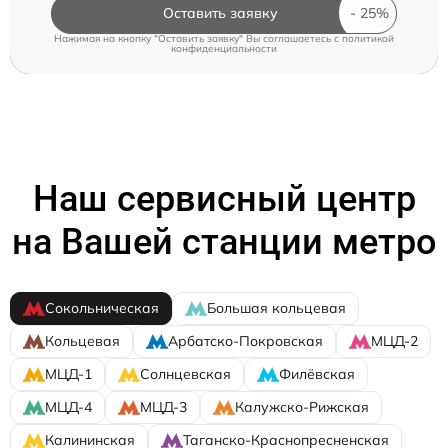
Оставить заявку
Нажимая на кнопку "Оставить заявку" Вы соглашаетесь c
политикой
конфиденциальности
Наш сервисный центр
на Вашей станции метро
Сокольническая
Большая кольцевая
Кольцевая
Арбатско-Покровская
МЦД-2
МЦД-1
Солнцевская
Филёвская
МЦД-4
МЦД-3
Калужско-Рижская
Калининская
Таганско-Краснопресненская