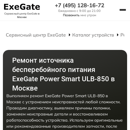
+7 (495) 128-16-72
Ежедневно с 9:00 до 21:00
Сервисный центр ExeGate
в
Позвонить
мне утром
Москве
Сервисный центр ExeGate
Каталог устройств
Рем
Ремонт источника
бесперебойного питания
ExeGate Power Smart ULB-850 в
Москве
Выполняем ремонт ExeGate Power Smart ULB-850 в
Москве с устранением неисправностей любой сложности.
Проводим диагностику, выявляем причины поломки,
заменяем неисправные детали и восстанавливаем
работоспособность устройства. Используем оригинальные
или рекомендованные производителем запчасти, после