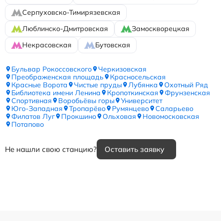
Серпуховско-Тимирязевская
Люблинско-Дмитровская
Замоскворецкая
Некрасовская
Бутовская
Бульвар Рокоссовского
Черкизовская
Преображенская площадь
Красносельская
Красные Ворота
Чистые пруды
Лубянка
Охотный Ряд
Библиотека имени Ленина
Кропоткинская
Фрунзенская
Спортивная
Воробьёвы горы
Университет
Юго-Западная
Тропарёво
Румянцево
Саларьево
Филатов Луг
Прокшино
Ольховая
Новомосковская
Потапово
Не нашли свою станцию?
Оставить заявку