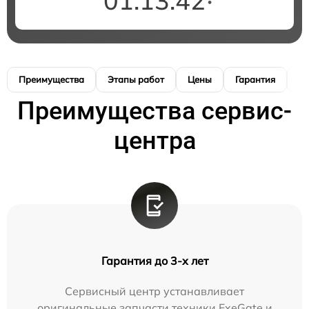
01:13:41
Преимущества
Этапы работ
Цены
Гарантия
М
Преимущества сервис-
центра
Гарантия до 3-х лет
Сервисный центр устанавливает
оригинальные запчасти техники ExeGate и