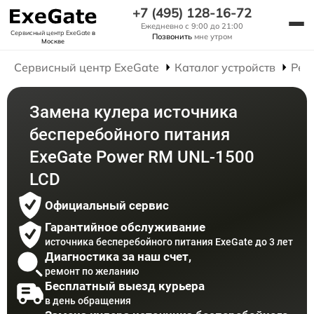
+7 (495) 128-16-72
Ежедневно с 9:00 до 21:00
Сервисный центр ExeGate
в
Позвонить
мне утром
Москве
Сервисный центр ExeGate
Каталог устройств
Рем
Замена кулера источника
бесперебойного питания
ExeGate Power RM UNL-1500
LCD
Официальный сервис
Гарантийное обслуживание
источника бесперебойного питания ExeGate до 3 лет
Диагностика за наш счет,
ремонт по желанию
Бесплатный выезд курьера
в день обращения