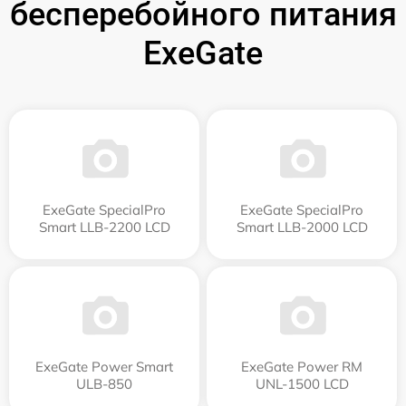
бесперебойного питания
ExeGate
ExeGate SpecialPro
ExeGate SpecialPro
Smart LLB-2200 LCD
Smart LLB-2000 LCD
ExeGate Power Smart
ExeGate Power RM
ULB-850
UNL-1500 LCD