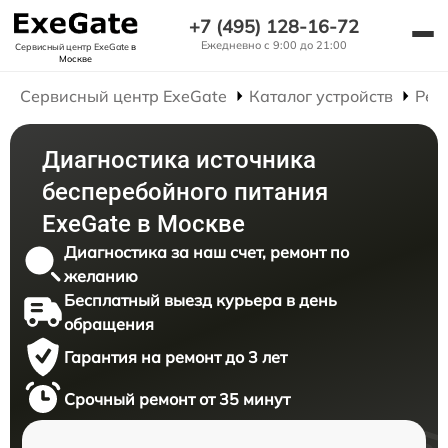
+7 (495) 128-16-72
Ежедневно с 9:00 до 21:00
Сервисный центр ExeGate
в
Москве
Сервисный центр ExeGate
Каталог устройств
Рем
Диагностика источника
бесперебойного питания
ExeGate в Москве
Диагностика за наш счет, ремонт по
желанию
Бесплатный выезд курьера в день
обращения
Гарантия на ремонт до 3 лет
Срочный ремонт от 35 минут